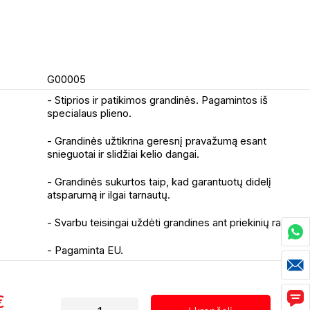
G00005
- Stiprios ir patikimos grandinės. Pagamintos iš
specialaus plieno.
- Grandinės užtikrina geresnį pravažumą esant
snieguotai ir slidžiai kelio dangai.
- Grandinės sukurtos taip, kad garantuotų didelį
atsparumą ir ilgai tarnautų.
- Svarbu teisingai uždėti grandines ant priekinių ratų.
- Pagaminta EU.
€