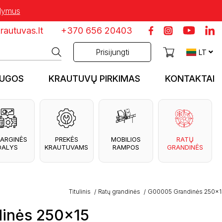
ūlymus
autuvas.lt
+370 656 20403
Prisijungti
LT
AUGOS
KRAUTUVŲ PIRKIMAS
KONTAKTAI
ARGINĖS
PREKĖS
MOBILIOS
RATŲ
DALYS
KRAUTUVAMS
RAMPOS
GRANDINĖS
Titulinis
Ratų grandinės
G00005 Grandinės 250x1
inės 250x15