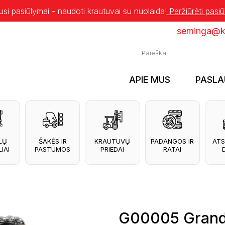
usi pasiūlymai - naudoti krautuvai su nuolaida!
Peržiūrėti pasi
seminga@kr
APIE MUS
PASL
LŲ
ŠAKĖS IR
KRAUTUVŲ
PADANGOS IR
ATS
IAI
PASTŪMOS
PRIEDAI
RATAI
G00005 Grand