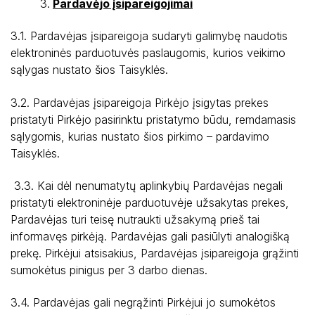
Pardavėjo įsipareigojimai
3.1. Pardavėjas įsipareigoja sudaryti galimybę naudotis
elektroninės parduotuvės paslaugomis, kurios veikimo
sąlygas nustato šios Taisyklės.
3.2. Pardavėjas įsipareigoja Pirkėjo įsigytas prekes
pristatyti Pirkėjo pasirinktu pristatymo būdu, remdamasis
sąlygomis, kurias nustato šios pirkimo – pardavimo
Taisyklės.
3.3. Kai dėl nenumatytų aplinkybių Pardavėjas negali
pristatyti elektroninėje parduotuvėje užsakytas prekes,
Pardavėjas turi teisę nutraukti užsakymą prieš tai
informavęs pirkėją. Pardavėjas gali pasiūlyti analogišką
prekę. Pirkėjui atsisakius, Pardavėjas įsipareigoja grąžinti
sumokėtus pinigus per 3 darbo dienas.
3.4. Pardavėjas gali negrąžinti Pirkėjui jo sumokėtos