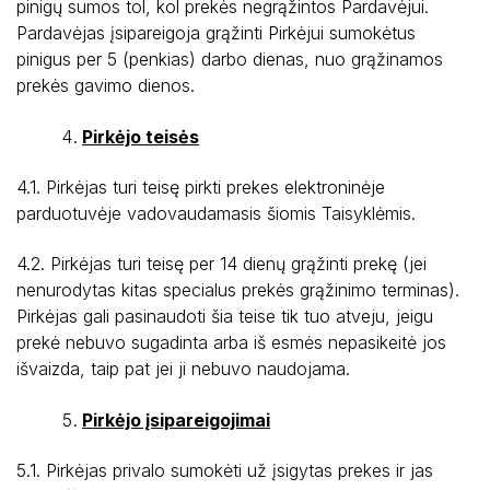
pinigų sumos tol, kol prekės negrąžintos Pardavėjui.
Pardavėjas įsipareigoja grąžinti Pirkėjui sumokėtus
pinigus per 5 (penkias) darbo dienas, nuo grąžinamos
prekės gavimo dienos.
Pirkėjo teisės
4.1. Pirkėjas turi teisę pirkti prekes elektroninėje
parduotuvėje vadovaudamasis šiomis Taisyklėmis.
4.2. Pirkėjas turi teisę per 14 dienų grąžinti prekę (jei
nenurodytas kitas specialus prekės grąžinimo terminas).
Pirkėjas gali pasinaudoti šia teise tik tuo atveju, jeigu
prekė nebuvo sugadinta arba iš esmės nepasikeitė jos
išvaizda, taip pat jei ji nebuvo naudojama.
Pirkėjo įsipareigojimai
5.1. Pirkėjas privalo sumokėti už įsigytas prekes ir jas