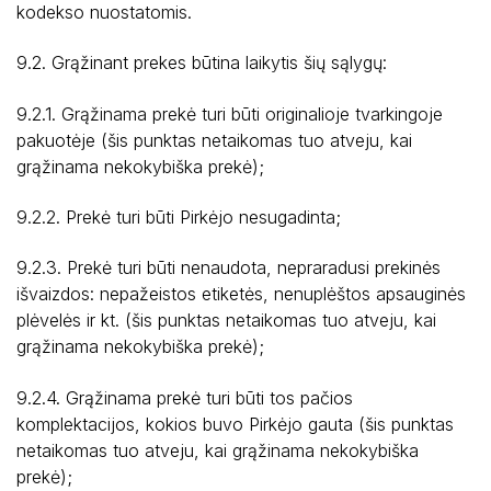
kodekso nuostatomis.
9.2. Grąžinant prekes būtina laikytis šių sąlygų:
9.2.1. Grąžinama prekė turi būti originalioje tvarkingoje
pakuotėje (šis punktas netaikomas tuo atveju, kai
grąžinama nekokybiška prekė);
9.2.2. Prekė turi būti Pirkėjo nesugadinta;
9.2.3. Prekė turi būti nenaudota, nepraradusi prekinės
išvaizdos: nepažeistos etiketės, nenuplėštos apsauginės
plėvelės ir kt. (šis punktas netaikomas tuo atveju, kai
grąžinama nekokybiška prekė);
9.2.4. Grąžinama prekė turi būti tos pačios
komplektacijos, kokios buvo Pirkėjo gauta (šis punktas
netaikomas tuo atveju, kai grąžinama nekokybiška
prekė);