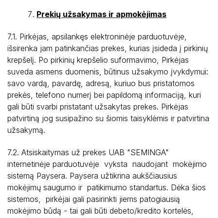
Prekių užsakymas ir apmokėjimas
7.1. Pirkėjas, apsilankęs elektroninėje parduotuvėje,
išsirenka jam patinkančias prekes, kurias įsideda į pirkinių
krepšelį. Po pirkinių krepšelio suformavimo, Pirkėjas
suveda asmens duomenis, būtinus užsakymo įvykdymui:
savo vardą, pavardę, adresą, kuriuo bus pristatomos
prekės, telefono numerį bei papildomą informaciją, kuri
gali būti svarbi pristatant užsakytas prekes. Pirkėjas
patvirtiną jog susipažino su šiomis taisyklėmis ir patvirtina
užsakymą.
7.2. Atsiskaitymas už prekes UAB "SEMINGA"
internetinėje parduotuvėje vyksta naudojant mokėjimo
sistemą Paysera. Paysera užtikrina aukščiausius
mokėjimų saugumo ir patikimumo standartus. Dėka šios
sistemos, pirkėjai gali pasirinkti jiems patogiausią
mokėjimo būdą - tai gali būti debeto/kredito kortelės,