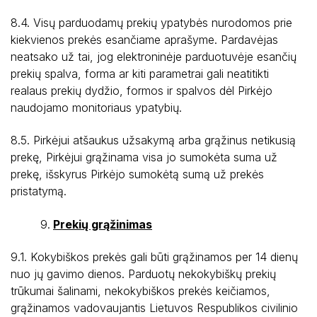
8.4. Visų parduodamų prekių ypatybės nurodomos prie
kiekvienos prekės esančiame aprašyme. Pardavėjas
neatsako už tai, jog elektroninėje parduotuvėje esančių
prekių spalva, forma ar kiti parametrai gali neatitikti
realaus prekių dydžio, formos ir spalvos dėl Pirkėjo
naudojamo monitoriaus ypatybių.
8.5. Pirkėjui atšaukus užsakymą arba grąžinus netikusią
prekę, Pirkėjui grąžinama visa jo sumokėta suma už
prekę, išskyrus Pirkėjo sumokėtą sumą už prekės
pristatymą.
Prekių grąžinimas
9.1. Kokybiškos prekės gali būti grąžinamos per 14 dienų
nuo jų gavimo dienos. Parduotų nekokybiškų prekių
trūkumai šalinami, nekokybiškos prekės keičiamos,
grąžinamos vadovaujantis Lietuvos Respublikos civilinio