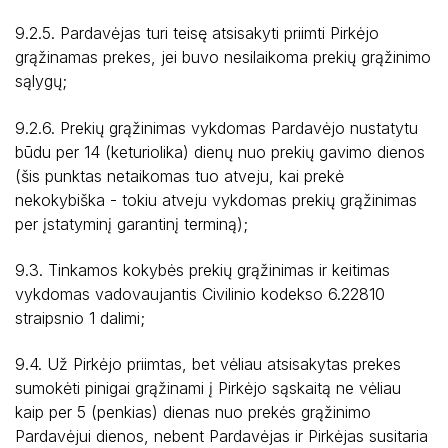
9.2.5. Pardavėjas turi teisę atsisakyti priimti Pirkėjo
grąžinamas prekes, jei buvo nesilaikoma prekių grąžinimo
sąlygų;
9.2.6. Prekių grąžinimas vykdomas Pardavėjo nustatytu
būdu per 14 (keturiolika) dienų nuo prekių gavimo dienos
(šis punktas netaikomas tuo atveju, kai prekė
nekokybiška - tokiu atveju vykdomas prekių grąžinimas
per įstatyminį garantinį terminą);
9.3. Tinkamos kokybės prekių grąžinimas ir keitimas
vykdomas vadovaujantis Civilinio kodekso 6.22810
straipsnio 1 dalimi;
9.4. Už Pirkėjo priimtas, bet vėliau atsisakytas prekes
sumokėti pinigai grąžinami į Pirkėjo sąskaitą ne vėliau
kaip per 5 (penkias) dienas nuo prekės grąžinimo
Pardavėjui dienos, nebent Pardavėjas ir Pirkėjas susitaria