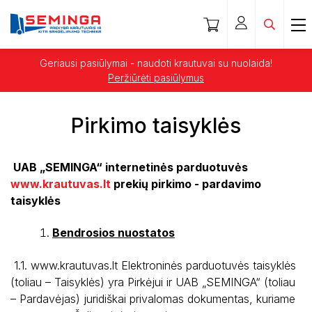
Geriausi pasiūlymai - naudoti krautuvai su nuolaida!
Peržiūrėti pasiūlymus
Pirkimo taisyklės
UAB „SEMINGA“ internetinės parduotuvės
www.krautuvas.lt
prekių pirkimo - pardavimo
taisyklės
Bendrosios nuostatos
1.1. www.krautuvas.lt Elektroninės parduotuvės taisyklės
(toliau – Taisyklės) yra Pirkėjui ir UAB „SEMINGA“ (toliau
– Pardavėjas) juridiškai privalomas dokumentas, kuriame