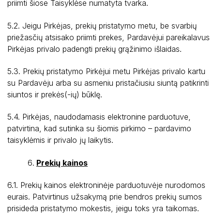
priimti šiose Taisyklėse numatyta tvarka.
5.2. Jeigu Pirkėjas, prekių pristatymo metu, be svarbių
priežasčių atsisako priimti prekes, Pardavėjui pareikalavus
Pirkėjas privalo padengti prekių grąžinimo išlaidas.
5.3. Prekių pristatymo Pirkėjui metu Pirkėjas privalo kartu
su Pardavėju arba su asmeniu pristačiusiu siuntą patikrinti
siuntos ir prekės(-ių) būklę.
5.4. Pirkėjas, naudodamasis elektronine parduotuve,
patvirtina, kad sutinka su šiomis pirkimo – pardavimo
taisyklėmis ir privalo jų laikytis.
Prekių kainos
6.1. Prekių kainos elektroninėje parduotuvėje nurodomos
eurais. Patvirtinus užsakymą prie bendros prekių sumos
prisideda pristatymo mokestis, jeigu toks yra taikomas.