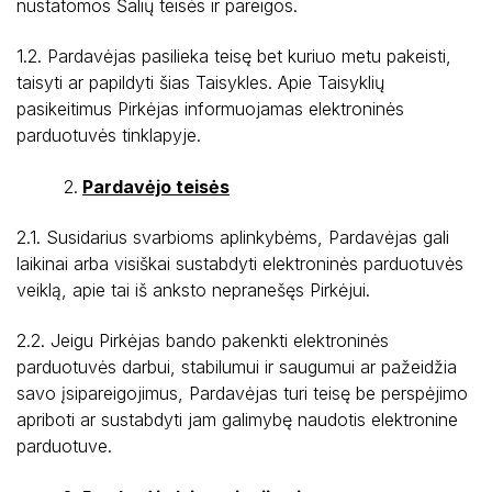
nustatomos Šalių teisės ir pareigos.
1.2. Pardavėjas pasilieka teisę bet kuriuo metu pakeisti,
taisyti ar papildyti šias Taisykles. Apie Taisyklių
pasikeitimus Pirkėjas informuojamas elektroninės
parduotuvės tinklapyje.
Pardavėjo teisės
2.1. Susidarius svarbioms aplinkybėms, Pardavėjas gali
laikinai arba visiškai sustabdyti elektroninės parduotuvės
veiklą, apie tai iš anksto nepranešęs Pirkėjui.
2.2. Jeigu Pirkėjas bando pakenkti elektroninės
parduotuvės darbui, stabilumui ir saugumui ar pažeidžia
Remontas ir priežiūra
savo įsipareigojimus, Pardavėjas turi teisę be perspėjimo
Krautuvų nuoma
apriboti ar sustabdyti jam galimybę naudotis elektronine
parduotuve.
Transporto paslaugos
Atliekų tvarkymas