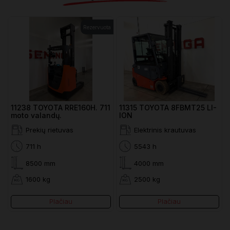
Rezervuota
11238 TOYOTA RRE160H. 711
11315 TOYOTA 8FBMT25 LI-
moto valandų.
ION
Prekių rietuvas
Elektrinis krautuvas
711 h
5543 h
8500 mm
4000 mm
Remontas ir priežiūra
1600 kg
2500 kg
Krautuvų nuoma
Plačiau
Plačiau
Transporto paslaugos
Atliekų tvarkymas