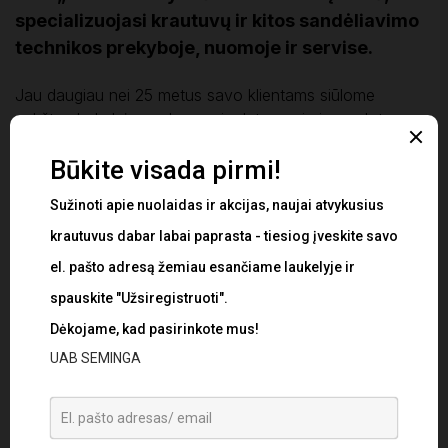
specializuojasi krautuvų ir kitos sandėliavimo
technikos prekyboje, nuomoje ir servise.
Jau daugiau nei 25 metus savo klientams siūlome
aukštos kokybės paslaugas ir platų naujų ir naudotų
krautuvų, sandėliavimo technikos ir atsarginių dalių
pasirinkimą. Mūsų tikslas – patenkinti mūsų Klientų,
Partnerių poreikius ir išlaikyti ilgalaikį bendradarbiavimą.
Nuo 2020 m. UAB SEMINGA tapo kinų gamintojo EP
EQUIPMENT oficialiu atstovu Lietuvoje.
Plačiau