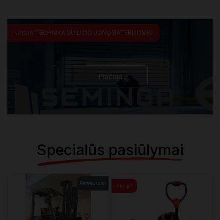
NAUJA TECHNIKA SU LIČIO JONŲ BATERIJOMIS!
Plačiau
Specialūs pasiūlymai
Rezervuota
Akcija!