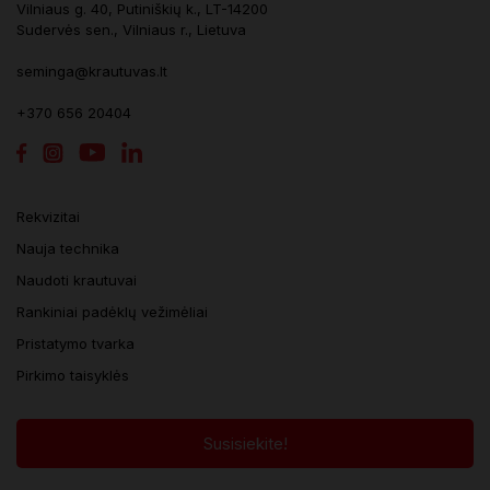
Vilniaus g. 40, Putiniškių k., LT-14200
Sudervės sen., Vilniaus r., Lietuva
seminga@krautuvas.lt
+370 656 20404
Rekvizitai
Nauja technika
Naudoti krautuvai
Rankiniai padėklų vežimėliai
Pristatymo tvarka
Pirkimo taisyklės
Susisiekite!