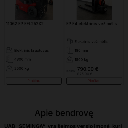
11062 EP EFL252X2
EP F4 elektrinis vežimėlis
Elektrinis vežimėlis
Elektrinis krautuvas
180 mm
4800 mm
1500 kg
2500 kg
790.00 €
Kaina:
875.00 €
Plačiau
Plačiau
Apie bendrovę
UAB „SEMINGA“ yra šeimos verslo įmonė, kuri