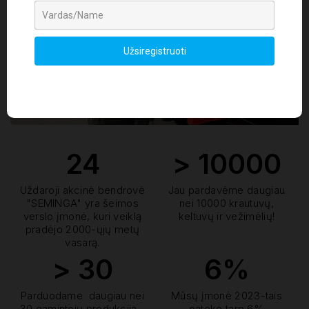
24
> 10000
Uždaroji akcinė bendrovė
Jau pardavėme daugiau
"SEMINGA" yra šeimos
nei 10000 krautuvų,
verslo įmonė, kuri veiklą
keltuvų ir vežimėlių!
pradėjo 2000-ųjų metų
vasarą.
> 30
6%
Parduodame daugiau nei
Mūsų įmonė 2023-tais
30 gamintojų produkciją -
pateko tarp 6%