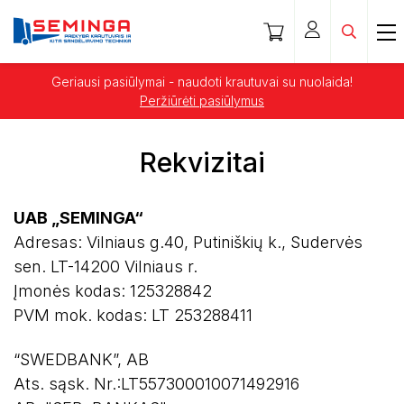
Geriausi pasiūlymai - naudoti krautuvai su nuolaida!
Peržiūrėti pasiūlymus
Rekvizitai
UAB „SEMINGA“
Adresas: Vilniaus g.40, Putiniškių k., Sudervės
sen. LT-14200 Vilniaus r.
Įmonės kodas: 125328842
PVM mok. kodas: LT 253288411
“SWEDBANK”, AB
Ats. sąsk. Nr.:LT557300010071492916