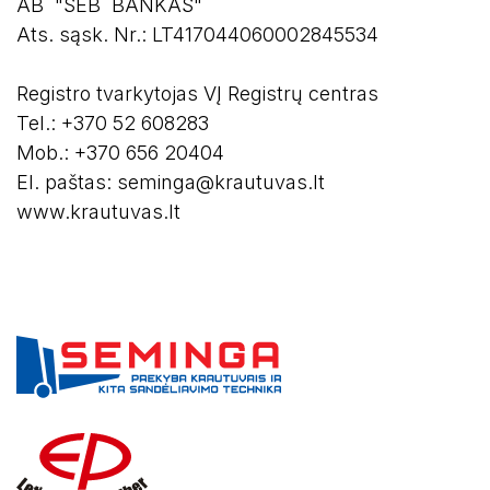
AB "SEB BANKAS"
Ats. sąsk. Nr.: LT417044060002845534
Registro tvarkytojas VĮ Registrų centras
Tel.: +370 52 608283
Mob.: +370 656 20404
El. paštas: seminga@krautuvas.lt
www.krautuvas.lt
Remontas ir priežiūra
Krautuvų nuoma
Transporto paslaugos
Atliekų tvarkymas