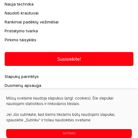
Nauja technika
Naudoti krautuvai
Rankiniai padėklų vežimėliai
Pristatymo tvarka
Pirkimo taisyklės
Susisiekite!
Slapukų parinktys
Duomenų apsauga
Mūsų svetainė naudoja slapukus (angl. cookies). Šie slapukai
naudojami statistikos ir rinkodaros tikslais.
seminga@krautuvas.lt
Jei Jūs sutinkate, kad šiems tikslams būtų naudojami slapukai,
spauskite „Sutinku“ ir toliau naudokitės svetaine.
+370 656 20403
SUTINKU