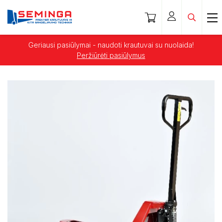
Geriausi pasiūlymai - naudoti krautuvai su nuolaida!
Peržiūrėti pasiūlymus