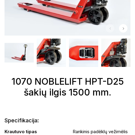
1070 NOBLELIFT HPT-D25
šakių ilgis 1500 mm.
Remontas ir priežiūra
Krautuvų nuoma
Specifikacija:
Transporto paslaugos
Krautuvo tipas
Rankinis padėklų vežimėlis
Atliekų tvarkymas