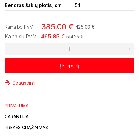
Bendras šakių plotis, cm
54
385.00 €
425.00 €
Kaina be PVM
465.85 €
Kaina su PVM
514.25 €
-
+
Į krepšelį
Spausdinti
PRIVALUMAI
GARANTIJA
PREKĖS GRĄŽINIMAS