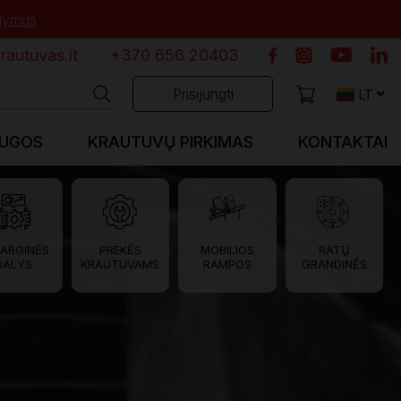
ūlymus
autuvas.lt
+370 656 20403
Prisijungti
LT
AUGOS
KRAUTUVŲ PIRKIMAS
KONTAKTAI
ARGINĖS
PREKĖS
MOBILIOS
RATŲ
DALYS
KRAUTUVAMS
RAMPOS
GRANDINĖS