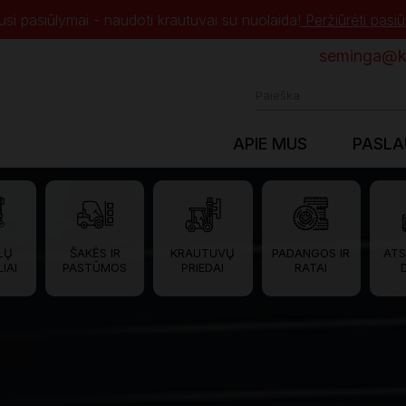
usi pasiūlymai - naudoti krautuvai su nuolaida!
Peržiūrėti pasi
seminga@kr
APIE MUS
PASL
LŲ
ŠAKĖS IR
KRAUTUVŲ
PADANGOS IR
ATS
IAI
PASTŪMOS
PRIEDAI
RATAI