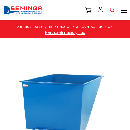
Geriausi pasiūlymai - naudoti krautuvai su nuolaida!
Peržiūrėti pasiūlymus