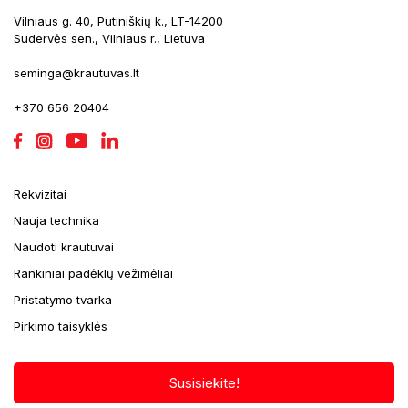
Vilniaus g. 40, Putiniškių k., LT-14200
Sudervės sen., Vilniaus r., Lietuva
seminga@krautuvas.lt
+370 656 20404
Rekvizitai
Nauja technika
Naudoti krautuvai
Rankiniai padėklų vežimėliai
Pristatymo tvarka
Pirkimo taisyklės
Susisiekite!