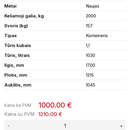
Metai
Naujas
Keliamoji galia, kg
2000
Svoris (kg)
157
Tipas
Konteineris
Tūris kubais
1,1
Tūris, litrais
1030
Ilgis, mm
1700
Plotis, mm
1215
Aukštis, mm
1045
1000.00 €
Kaina be PVM
1210.00 €
Kaina su PVM
-
+