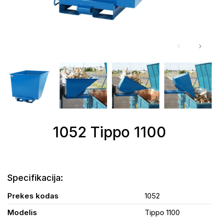
1052 Tippo 1100
Remontas ir priežiūra
Specifikacija:
Krautuvų nuoma
Prekes kodas
1052
Transporto paslaugos
Modelis
Tippo 1100
Atliekų tvarkymas