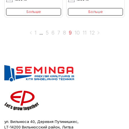
Больше
Больше
1
5
6
7
8
9
10
11
12
...
ул. Вильнюса 40, Деревня Путинишкес,
LT-14200 Вильнюсский район, Литва