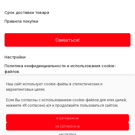
Срок доставки товара
Правила покупки
Связаться!
Настройки
Политика конфиденциальности и использования cookie-
файлов
Наш сайт использует cookie-файлы в статистических и
маркетинговых целях.
seminga@krautuvas.lt
Если Вы согласны с использованием cookie-файлов для этих целей,
нажмите «Я согласен(-а)» и продолжайте пользоваться сайтом.
+370 656 20403
Я СОГЛАСЕН(-А)
НЕ СОГЛАСЕН(-А)
© 2023 Все права защищены
НАСТРОЙКИ