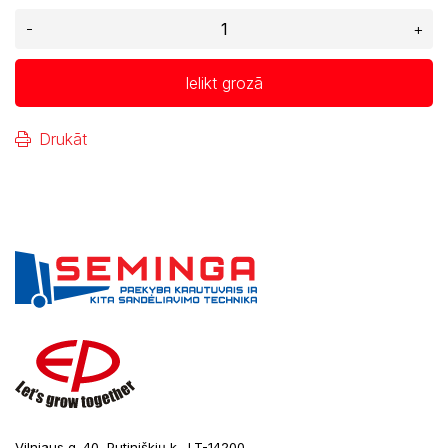
-
+
Ielikt grozā
Drukāt
Vilniaus g. 40, Putiniškių k., LT-14200