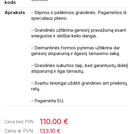
kods
Apraksts
- Stiprios ir patikimos grandinės. Pagamintos iš
specialaus plieno.
- Grandinės užtikrina geresnį pravažumą esant
snieguotai ir slidžiai kelio dangai.
- Deimantinės formos pynimas užtikrina dar
geresnį atsparumą ir ilgesnį tarnavimo laiką.
- Grandinės sukurtos taip, kad garantuotų didelį
atsparumą ir ilgai tarnautų.
- Svarbu teisingai uždėti grandines ant priekinių
ratų.
- Pagaminta EU.
110.00 €
Cena bez PVN
133.10 €
Cena ar PVN