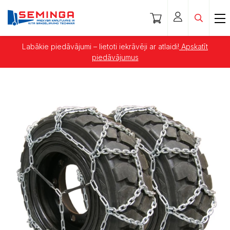
Labākie piedāvājumi – lietoti iekrāvēji ar atlaidi!
Apskatīt
piedāvājumus