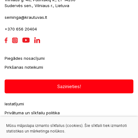
Sudervės sen., Vilniaus r., Lietuva
seminga@krautuvas.lt
+370 656 20404
Piegādes nosacījumi
Pirkšanas noteikumi
Sazinieties!
Iestatījumi
Privātuma un sīkfailu politika
Mūsu mājaslapa izmanto sīkfailus (cookies). Šie sīkfaili tiek izmantoti
statistikas un mārketinga nolūkos.